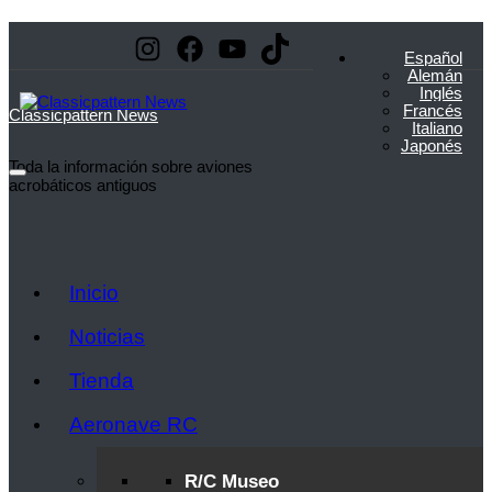
Saltar
Instagram
Facebook
YouTube
TikTok
al
Español
contenido
Alemán
Inglés
Francés
Classicpattern News
Italiano
Japonés
Toda la información sobre aviones
acrobáticos antiguos
Inicio
Noticias
Tienda
Aeronave RC
R/C Museo