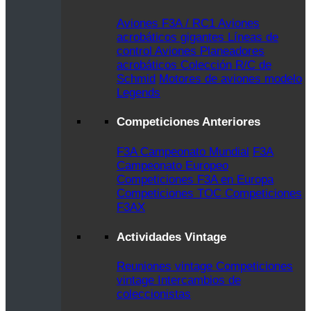
Aviones F3A / RC1
Aviones
acrobáticos gigantes
Líneas de
control Aviones
Planeadores
acrobáticos
Colección R/C de
Schmid
Motores de aviones modelo
Legends
Competiciones Anteriores
F3A Campeonato Mundial
F3A
Campeonato Europeo
Competiciones F3A en Europa
Competiciones TOC
Competiciones
F3AX
Actividades Vintage
Reuniones vintage
Competiciones
vintage
Intercambios de
coleccionistas