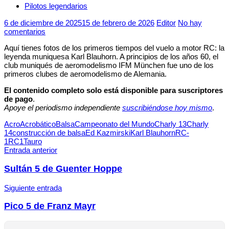
Pilotos legendarios
6 de diciembre de 2025
15 de febrero de 2026
Editor
No hay
comentarios
Aquí tienes fotos de los primeros tiempos del vuelo a motor RC: la
leyenda muniquesa Karl Blauhorn. A principios de los años 60, el
club muniqués de aeromodelismo IFM München fue uno de los
primeros clubes de aeromodelismo de Alemania.
El contenido completo solo está disponible para suscriptores
de pago
.
Apoye el periodismo independiente
suscribiéndose hoy mismo
.
Etiquetas
Acro
Acrobático
Balsa
Campeonato del Mundo
Charly 13
Charly
14
construcción de balsa
Ed Kazmirski
Karl Blauhorn
RC-
1
RC1
Tauro
Navegación
Entrada anterior
de
Sultán 5 de Guenter Hoppe
entradas
Siguiente entrada
Pico 5 de Franz Mayr